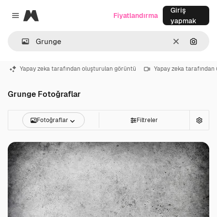
Giriş
Magnific
Fiyatlandırma
Close menu
yapmak
Temizlemek
Görünt
Yapay zeka tarafından oluşturulan görüntü
Yapay zeka tarafından 
Grunge Fotoğraflar
Fotoğraflar
Filtreler