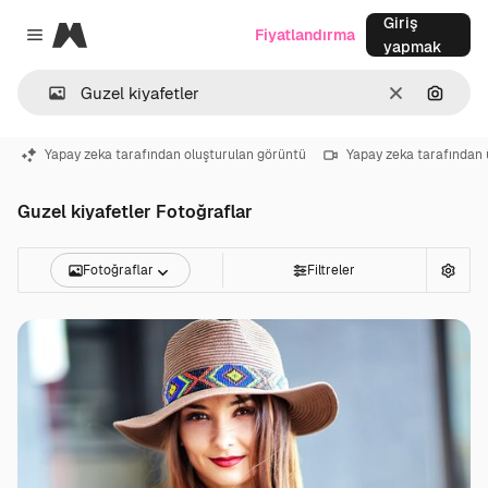
Giriş
Magnific
Fiyatlandırma
Close menu
yapmak
Temizlemek
Görünt
Yapay zeka tarafından oluşturulan görüntü
Yapay zeka tarafından 
Guzel kiyafetler Fotoğraflar
Fotoğraflar
Filtreler