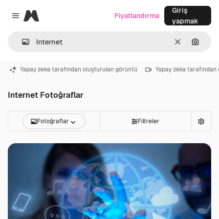
Giriş
Magnific
Fiyatlandırma
Close menu
yapmak
Temizlemek
Görünt
Yapay zeka tarafından oluşturulan görüntü
Yapay zeka tarafından 
Internet Fotoğraflar
Fotoğraflar
Filtreler