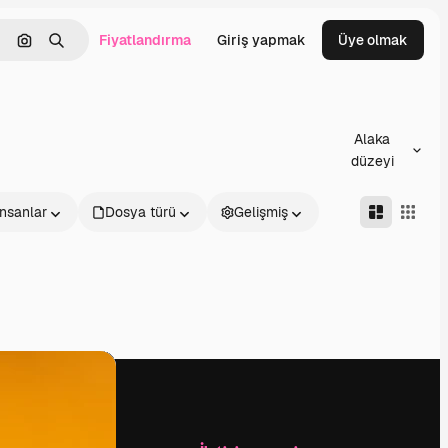
Fiyatlandırma
Giriş yapmak
Üye olmak
emizlemek
Görüntüyle ara
Aramak
Alaka
düzeyi
İnsanlar
Dosya türü
Gelişmiş