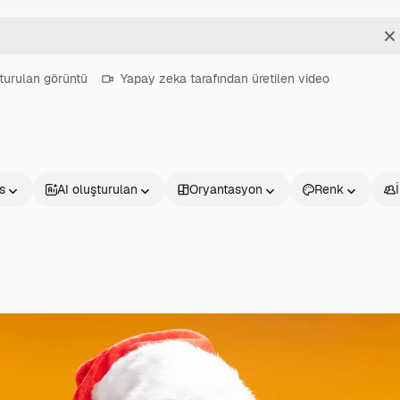
T
turulan görüntü
Yapay zeka tarafından üretilen video
s
AI oluşturulan
Oryantasyon
Renk