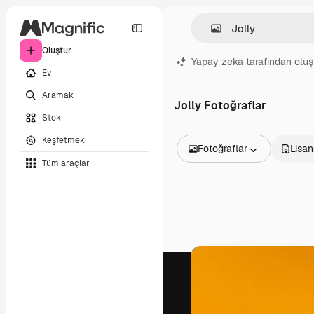
Oluştur
Yapay zeka tarafından oluş
Ev
Aramak
Jolly Fotoğraflar
Stok
Keşfetmek
Fotoğraflar
Lisan
Tüm araçlar
Tüm Görseller
Vektörler
İllüstrasyonlar
Fotoğraflar
PSD
Şablonlar
Maketler
Videolar
Video çekimleri
Hareketli grafikler
Video şablonları
Simgeler
3D Modeller