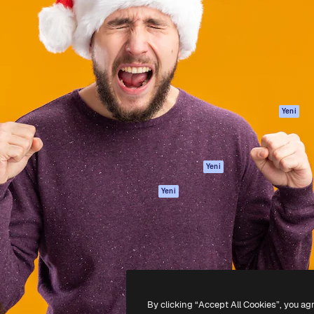
Ürünler
Başlayın
yöneteceğin yaratıcı platform.
Spaces
Academy
 işletmeler, ajanslar ve
AI Asistanı
Dokümantasyon
inde 1 milyondan fazla
AI Görüntü
Destek
Oluşturucu
Kullanım Şartları
AI video
Gizlilik Politikası
oluşturucu
Orijinaller
Yeni
AI ses oluşturucu
Çerez politikası
Stok içerik
Güven merkezi
Claude/ChatGPT
Satış ortakları
Yeni
için MCP
Kurumsal
Ajanlar
Yeni
API
Mobil Uygulama
Tüm Magnific
araçları
-
2026
Freepik Company S.L.U.
Her hakkı saklıdır
.
By clicking “Accept All Cookies”, you ag