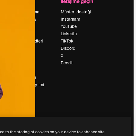
Şirket
İletişime geçin
Fiyatlandırma
Müşteri desteği
Hakkımızda
Instagram
Reviews
YouTube
Kariyer
LinkedIn
Arama trendleri
TikTok
Blog
Discord
Olaylar
X
Slidesgo
Reddit
İçerik satışı
Basın odası
Magnific.ai’yi mi
arıyorsun?
ree to the storing of cookies on your device to enhance site