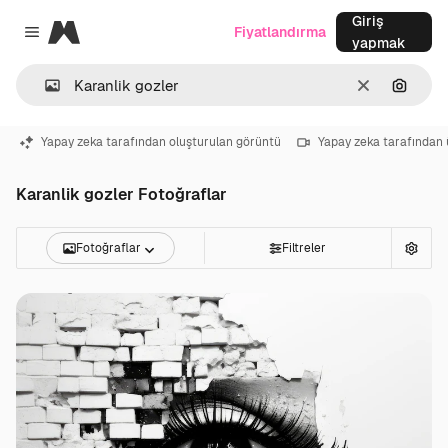
Giriş
Magnific
Fiyatlandırma
Close menu
yapmak
Temizlemek
Görünt
Yapay zeka tarafından oluşturulan görüntü
Yapay zeka tarafından 
Karanlik gozler Fotoğraflar
Fotoğraflar
Filtreler