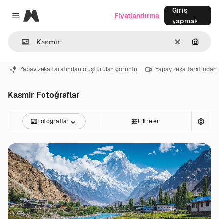
Giriş
Magnific
Fiyatlandırma
Close menu
yapmak
Temizlemek
Görünt
Yapay zeka tarafından oluşturulan görüntü
Yapay zeka tarafından 
Kasmir Fotoğraflar
Fotoğraflar
Filtreler