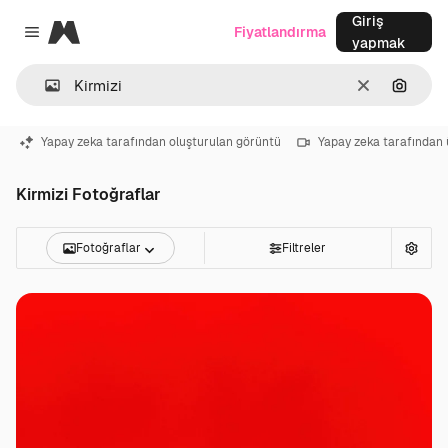
Giriş
Magnific
Fiyatlandırma
Close menu
yapmak
Temizlemek
Görünt
Yapay zeka tarafından oluşturulan görüntü
Yapay zeka tarafından 
Kirmizi Fotoğraflar
Fotoğraflar
Filtreler