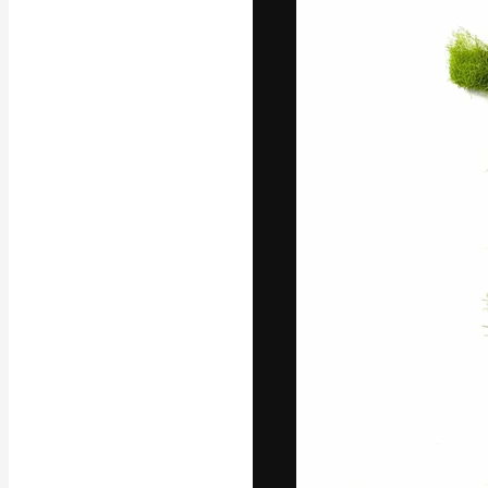
Yazı tipleri
En iyi işlerini 
Kreatif ekipler,
stüdyolar genel
abone.
Türkçe
Copyright © 2010