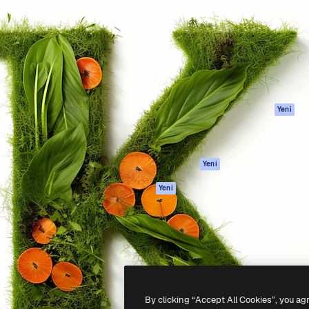
Ürünler
Başlayın
yöneteceğin yaratıcı platform.
Spaces
Academy
 işletmeler, ajanslar ve
AI Asistanı
Dokümantasyon
inde 1 milyondan fazla
AI Görüntü
Destek
Oluşturucu
Kullanım Şartları
AI video
Gizlilik Politikası
oluşturucu
Orijinaller
Yeni
AI ses oluşturucu
Çerez politikası
Stok içerik
Güven merkezi
Claude/ChatGPT
Satış ortakları
Yeni
için MCP
Kurumsal
Ajanlar
Yeni
API
Mobil Uygulama
Tüm Magnific
araçları
-
2026
Freepik Company S.L.U.
Her hakkı saklıdır
.
By clicking “Accept All Cookies”, you ag