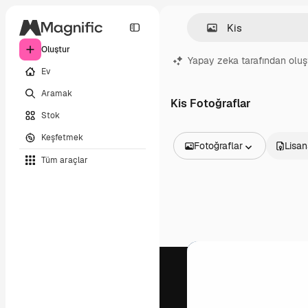
Oluştur
Yapay zeka tarafından oluş
Ev
Aramak
Kis Fotoğraflar
Stok
Keşfetmek
Fotoğraflar
Lisan
Tüm araçlar
Tüm Görseller
Vektörler
İllüstrasyonlar
Fotoğraflar
PSD
Şablonlar
Maketler
Videolar
Video çekimleri
Hareketli grafikler
Video şablonları
Simgeler
3D Modeller