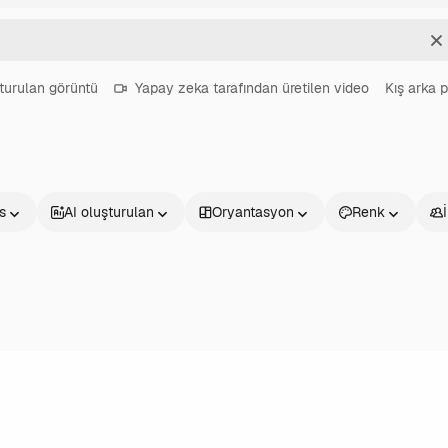
T
turulan görüntü
Yapay zeka tarafından üretilen video
Kış arka p
s
AI oluşturulan
Oryantasyon
Renk