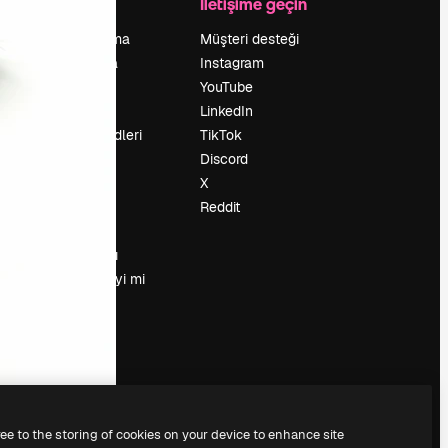
Şirket
İletişime geçin
Fiyatlandırma
Müşteri desteği
Hakkımızda
Instagram
Reviews
YouTube
Kariyer
LinkedIn
Arama trendleri
TikTok
Blog
Discord
Olaylar
X
Slidesgo
Reddit
İçerik satışı
Basın odası
Magnific.ai’yi mi
arıyorsun?
ree to the storing of cookies on your device to enhance site