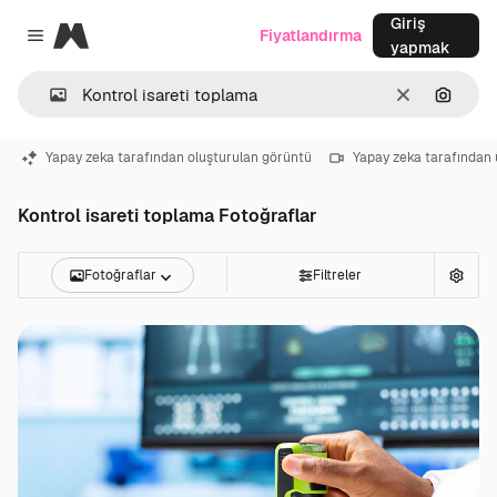
Giriş
Magnific
Fiyatlandırma
Close menu
yapmak
Temizlemek
Görünt
Yapay zeka tarafından oluşturulan görüntü
Yapay zeka tarafından 
Kontrol isareti toplama Fotoğraflar
Fotoğraflar
Filtreler