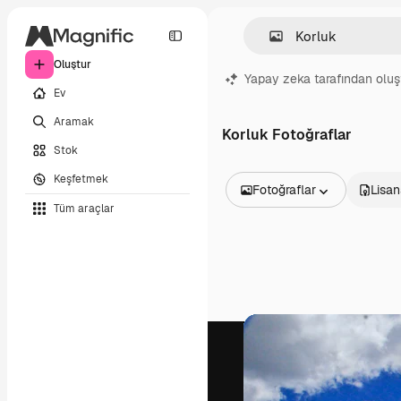
Oluştur
Yapay zeka tarafından oluş
Ev
Aramak
Korluk Fotoğraflar
Stok
Keşfetmek
Fotoğraflar
Lisan
Tüm araçlar
Tüm Görseller
Vektörler
İllüstrasyonlar
Fotoğraflar
PSD
Şablonlar
Maketler
Videolar
Video çekimleri
Hareketli grafikler
Video şablonları
Simgeler
3D Modeller