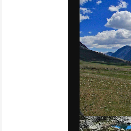
Yazı tipleri
En iyi işlerini 
Kreatif ekipler,
stüdyolar genel
abone.
Türkçe
Copyright © 2010