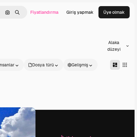
Fiyatlandırma
Giriş yapmak
Üye olmak
emizlemek
Görüntüyle ara
Aramak
Alaka
düzeyi
İnsanlar
Dosya türü
Gelişmiş