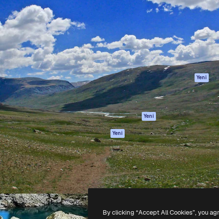
Ürünler
Başlayın
yöneteceğin yaratıcı platform.
Spaces
Academy
 işletmeler, ajanslar ve
AI Asistanı
Dokümantasyon
inde 1 milyondan fazla
AI Görüntü
Destek
Oluşturucu
Kullanım Şartları
AI video
Gizlilik Politikası
oluşturucu
Orijinaller
Yeni
AI ses oluşturucu
Çerez politikası
Stok içerik
Güven merkezi
Claude/ChatGPT
Satış ortakları
Yeni
için MCP
Kurumsal
Ajanlar
Yeni
API
Mobil Uygulama
Tüm Magnific
araçları
-
2026
Freepik Company S.L.U.
Her hakkı saklıdır
.
By clicking “Accept All Cookies”, you ag