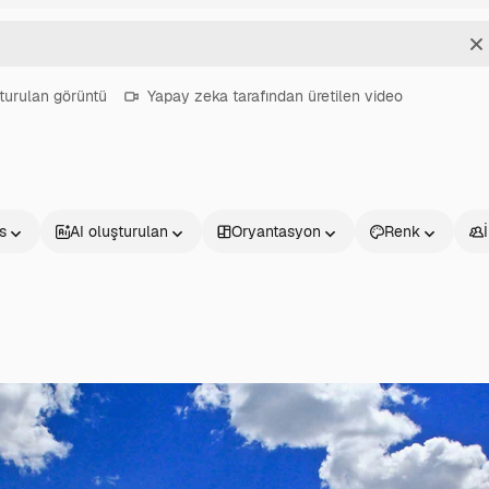
T
turulan görüntü
Yapay zeka tarafından üretilen video
s
AI oluşturulan
Oryantasyon
Renk