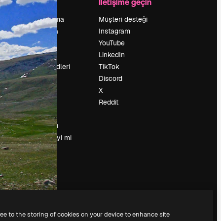
Şirket
İletişime geçin
Fiyatlandırma
Müşteri desteği
Hakkımızda
Instagram
Reviews
YouTube
Kariyer
LinkedIn
Arama trendleri
TikTok
Blog
Discord
Olaylar
X
Slidesgo
Reddit
İçerik satışı
Basın odası
Magnific.ai’yi mi
arıyorsun?
ree to the storing of cookies on your device to enhance site