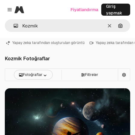
Giriş
Magnific
Fiyatlandırma
Close menu
yapmak
Temizlemek
Görünt
Yapay zeka tarafından oluşturulan görüntü
Yapay zeka tarafından 
Kozmik Fotoğraflar
Fotoğraflar
Filtreler