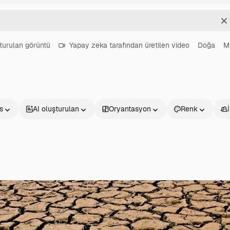
T
turulan görüntü
Yapay zeka tarafından üretilen video
Doğa
M
s
AI oluşturulan
Oryantasyon
Renk