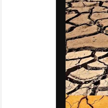
Yazı tipleri
En iyi işlerini 
Kreatif ekipler,
stüdyolar genel
abone.
Türkçe
Copyright © 2010