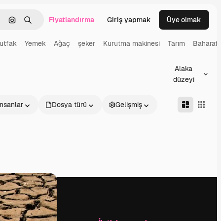
Fiyatlandırma
Giriş yapmak
Üye olmak
emizlemek
Görüntüyle ara
Aramak
utfak
Yemek
Ağaç
şeker
Kurutma makinesi
Tarım
Baharat
Alaka
düzeyi
İnsanlar
Dosya türü
Gelişmiş