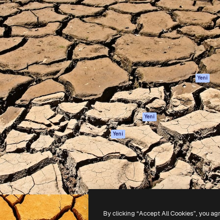
Ürünler
Başlayın
yöneteceğin yaratıcı platform.
Spaces
Academy
 işletmeler, ajanslar ve
AI Asistanı
Dokümantasyon
inde 1 milyondan fazla
AI Görüntü
Destek
Oluşturucu
Kullanım Şartları
AI video
Gizlilik Politikası
oluşturucu
Orijinaller
Yeni
AI ses oluşturucu
Çerez politikası
Stok içerik
Güven merkezi
Claude/ChatGPT
Satış ortakları
Yeni
için MCP
Kurumsal
Ajanlar
Yeni
API
Mobil Uygulama
Tüm Magnific
araçları
-
2026
Freepik Company S.L.U.
Her hakkı saklıdır
.
By clicking “Accept All Cookies”, you ag