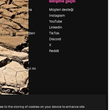
Şirket
İletişime geçin
Fiyatlandırma
Müşteri desteği
Hakkımızda
Instagram
Reviews
YouTube
Kariyer
LinkedIn
Arama trendleri
TikTok
Blog
Discord
Olaylar
X
Slidesgo
Reddit
İçerik satışı
Basın odası
Magnific.ai’yi mi
arıyorsun?
ree to the storing of cookies on your device to enhance site