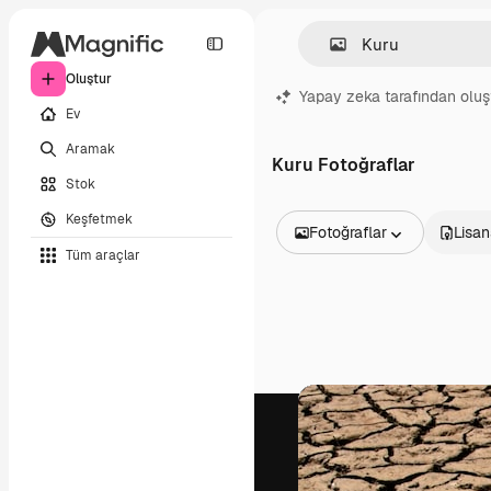
Oluştur
Yapay zeka tarafından oluş
Ev
Aramak
Kuru Fotoğraflar
Stok
Keşfetmek
Fotoğraflar
Lisan
Tüm araçlar
Tüm Görseller
Vektörler
İllüstrasyonlar
Fotoğraflar
PSD
Şablonlar
Maketler
Videolar
Video çekimleri
Hareketli grafikler
Video şablonları
Simgeler
3D Modeller