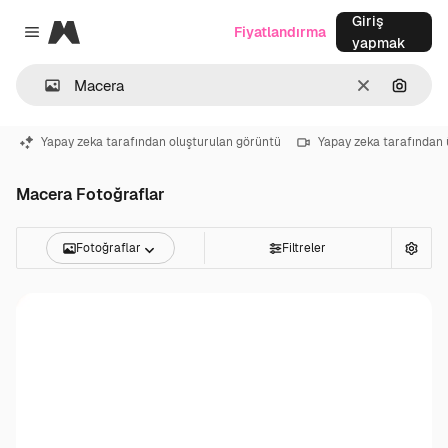
Giriş
Magnific
Fiyatlandırma
Close menu
yapmak
Temizlemek
Görünt
Yapay zeka tarafından oluşturulan görüntü
Yapay zeka tarafından 
Macera Fotoğraflar
Fotoğraflar
Filtreler