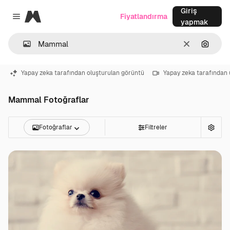
Giriş
Magnific
Fiyatlandırma
Close menu
yapmak
Temizlemek
Görünt
Yapay zeka tarafından oluşturulan görüntü
Yapay zeka tarafından 
Mammal Fotoğraflar
Fotoğraflar
Filtreler