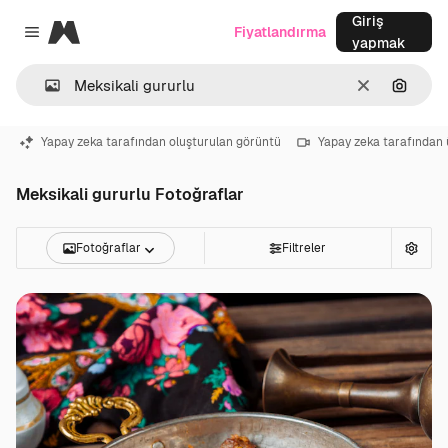
Giriş
Magnific
Fiyatlandırma
Close menu
yapmak
Temizlemek
Görünt
Yapay zeka tarafından oluşturulan görüntü
Yapay zeka tarafından 
Meksikali gururlu Fotoğraflar
Fotoğraflar
Filtreler