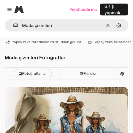
Giriş
Magnific
Fiyatlandırma
Close menu
yapmak
Temizlemek
Görünt
Yapay zeka tarafından oluşturulan görüntü
Yapay zeka tarafından 
Moda çizimleri Fotoğraflar
Fotoğraflar
Filtreler