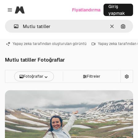
Giriş
Magnific
Fiyatlandırma
Close menu
yapmak
Temizlemek
Görünt
Yapay zeka tarafından oluşturulan görüntü
Yapay zeka tarafından 
Mutlu tatiller Fotoğraflar
Fotoğraflar
Filtreler