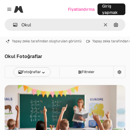
Giriş
Magnific
Fiyatlandırma
Close menu
yapmak
Temizlemek
Görünt
Yapay zeka tarafından oluşturulan görüntü
Yapay zeka tarafından 
Okul Fotoğraflar
Fotoğraflar
Filtreler