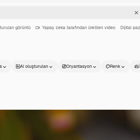
T
turulan görüntü
Yapay zeka tarafından üretilen video
Dijital p
s
AI oluşturulan
Oryantasyon
Renk