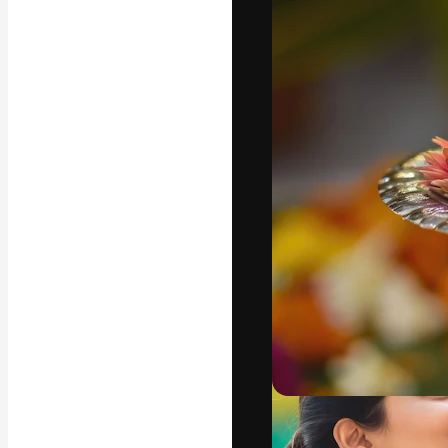
Yazı tipleri
En iyi işlerini 
Kreatif ekipler,
stüdyolar genel
abone.
Türkçe
Copyright © 2010