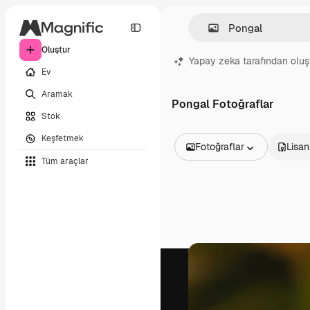
Oluştur
Yapay zeka tarafından oluş
Ev
Aramak
Pongal Fotoğraflar
Stok
Keşfetmek
Fotoğraflar
Lisan
Tüm araçlar
Tüm Görseller
Vektörler
İllüstrasyonlar
Fotoğraflar
PSD
Şablonlar
Maketler
Videolar
Video çekimleri
Hareketli grafikler
Video şablonları
Simgeler
3D Modeller