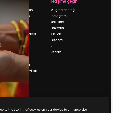
Şirket
İletişime geçin
Fiyatlandırma
Müşteri desteği
Hakkımızda
Instagram
Reviews
YouTube
Kariyer
LinkedIn
Arama trendleri
TikTok
Blog
Discord
Olaylar
X
Slidesgo
Reddit
İçerik satışı
Basın odası
Magnific.ai’yi mi
arıyorsun?
ree to the storing of cookies on your device to enhance site