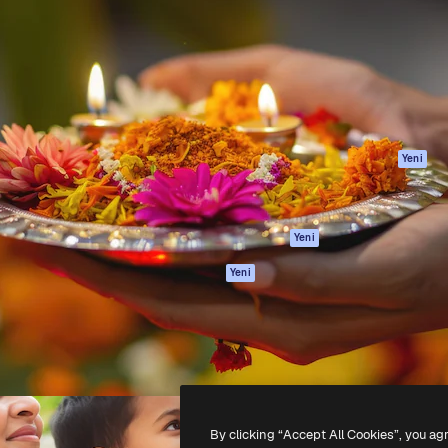
Ürünler
Başlayın
yöneteceğin yaratıcı platform.
Spaces
Academy
 işletmeler, ajanslar ve
AI Asistanı
Dokümantasyon
inde 1 milyondan fazla
AI Görüntü
Destek
Oluşturucu
Kullanım Şartları
AI video
Gizlilik Politikası
oluşturucu
Orijinaller
Yeni
AI ses oluşturucu
Çerez politikası
Stok içerik
Güven merkezi
Claude/ChatGPT
Satış ortakları
Yeni
için MCP
Kurumsal
Ajanlar
Yeni
API
Mobil Uygulama
Tüm Magnific
araçları
-
2026
Freepik Company S.L.U.
Her hakkı saklıdır
.
By clicking “Accept All Cookies”, you ag