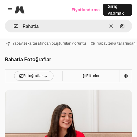
Giriş
Magnific
Fiyatlandırma
Close menu
yapmak
Temizlemek
Görünt
Yapay zeka tarafından oluşturulan görüntü
Yapay zeka tarafından 
Rahatla Fotoğraflar
Fotoğraflar
Filtreler