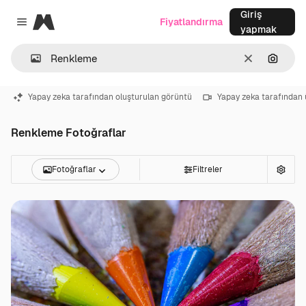
Giriş
Magnific
Fiyatlandırma
Close menu
yapmak
Temizlemek
Görünt
Yapay zeka tarafından oluşturulan görüntü
Yapay zeka tarafından 
Renkleme Fotoğraflar
Fotoğraflar
Filtreler