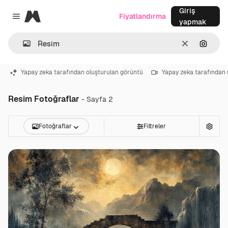
Giriş
Magnific
Fiyatlandırma
Close menu
yapmak
Temizlemek
Görünt
Yapay zeka tarafından oluşturulan görüntü
Yapay zeka tarafından 
Resim Fotoğraflar
- Sayfa 2
Fotoğraflar
Filtreler