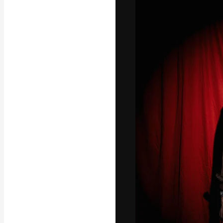
Yazı tipleri
En iyi işlerini 
Kreatif ekipler,
stüdyolar genel
abone.
Türkçe
Copyright © 2010