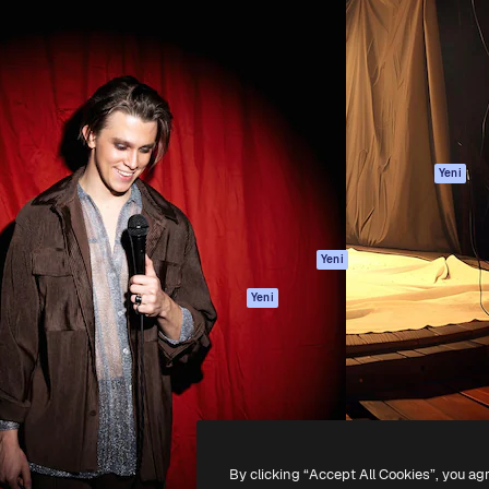
Ürünler
Başlayın
yöneteceğin yaratıcı platform.
Spaces
Academy
 işletmeler, ajanslar ve
AI Asistanı
Dokümantasyon
inde 1 milyondan fazla
AI Görüntü
Destek
Oluşturucu
Kullanım Şartları
AI video
Gizlilik Politikası
oluşturucu
Orijinaller
Yeni
AI ses oluşturucu
Çerez politikası
Stok içerik
Güven merkezi
Claude/ChatGPT
Satış ortakları
Yeni
için MCP
Kurumsal
Ajanlar
Yeni
API
Mobil Uygulama
Tüm Magnific
araçları
-
2026
Freepik Company S.L.U.
Her hakkı saklıdır
.
By clicking “Accept All Cookies”, you ag