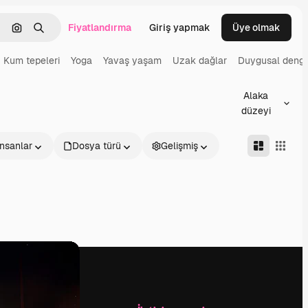
Fiyatlandırma
Giriş yapmak
Üye olmak
emizlemek
Görüntüyle ara
Aramak
Kum tepeleri
Yoga
Yavaş yaşam
Uzak dağlar
Duygusal deng
Alaka
düzeyi
İnsanlar
Dosya türü
Gelişmiş