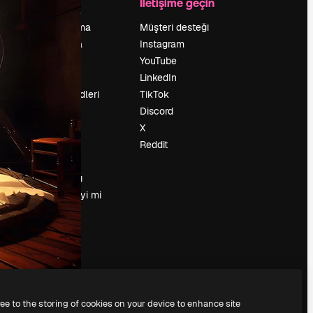
Şirket
İletişime geçin
Fiyatlandırma
Müşteri desteği
Hakkımızda
Instagram
Reviews
YouTube
Kariyer
LinkedIn
Arama trendleri
TikTok
Blog
Discord
Olaylar
X
Slidesgo
Reddit
İçerik satışı
Basın odası
Magnific.ai’yi mi
arıyorsun?
ree to the storing of cookies on your device to enhance site