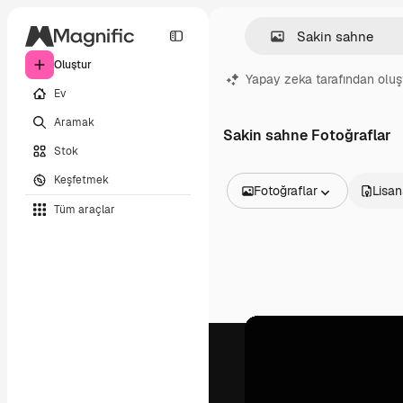
Oluştur
Yapay zeka tarafından oluş
Ev
Aramak
Sakin sahne Fotoğraflar
Stok
Keşfetmek
Fotoğraflar
Lisan
Tüm araçlar
Tüm Görseller
Vektörler
İllüstrasyonlar
Fotoğraflar
PSD
Şablonlar
Maketler
Videolar
Video çekimleri
Hareketli grafikler
Video şablonları
Simgeler
3D Modeller