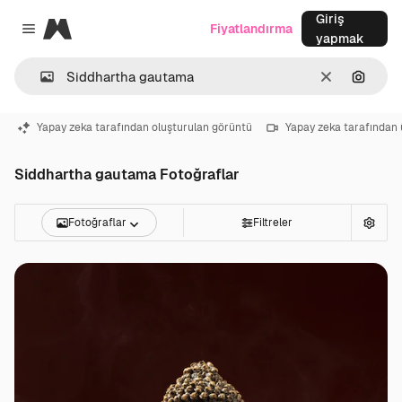
Giriş
Magnific
Fiyatlandırma
Close menu
yapmak
Temizlemek
Görünt
Yapay zeka tarafından oluşturulan görüntü
Yapay zeka tarafından 
Siddhartha gautama Fotoğraflar
Fotoğraflar
Filtreler