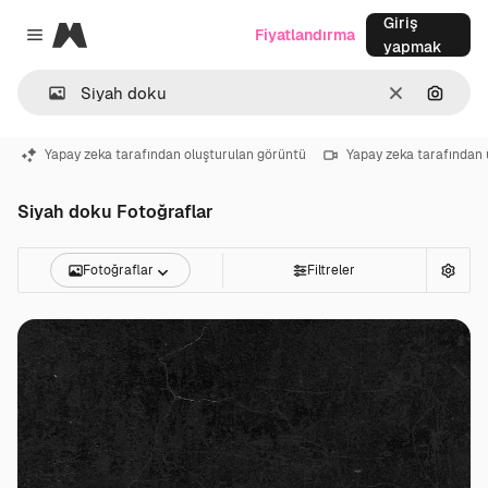
Giriş
Magnific
Fiyatlandırma
Close menu
yapmak
Temizlemek
Görünt
Yapay zeka tarafından oluşturulan görüntü
Yapay zeka tarafından 
Siyah doku Fotoğraflar
Fotoğraflar
Filtreler