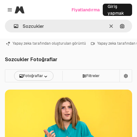
Giriş
Magnific
Fiyatlandırma
Close menu
yapmak
Temizlemek
Görünt
Yapay zeka tarafından oluşturulan görüntü
Yapay zeka tarafından 
Sozcukler Fotoğraflar
Fotoğraflar
Filtreler