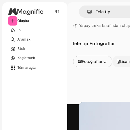
Oluştur
Yapay zeka tarafından oluş
Ev
Aramak
Tele tip Fotoğraflar
Stok
Keşfetmek
Fotoğraflar
Lisan
Tüm araçlar
Tüm Görseller
Vektörler
İllüstrasyonlar
Fotoğraflar
PSD
Şablonlar
Maketler
Videolar
Video çekimleri
Hareketli grafikler
Video şablonları
Simgeler
3D Modeller