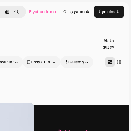
Fiyatlandırma
Giriş yapmak
Üye olmak
emizlemek
Görüntüyle ara
Aramak
Alaka
düzeyi
İnsanlar
Dosya türü
Gelişmiş