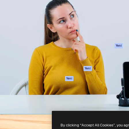
Ürünler
Başlayın
yöneteceğin yaratıcı platform.
Spaces
Academy
 işletmeler, ajanslar ve
AI Asistanı
Dokümantasyon
inde 1 milyondan fazla
AI Görüntü
Destek
Oluşturucu
Kullanım Şartları
AI video
Gizlilik Politikası
oluşturucu
Orijinaller
Yeni
AI ses oluşturucu
Çerez politikası
Stok içerik
Güven merkezi
Claude/ChatGPT
Satış ortakları
Yeni
için MCP
Kurumsal
Ajanlar
Yeni
API
Mobil Uygulama
Tüm Magnific
araçları
-
2026
Freepik Company S.L.U.
Her hakkı saklıdır
.
By clicking “Accept All Cookies”, you ag