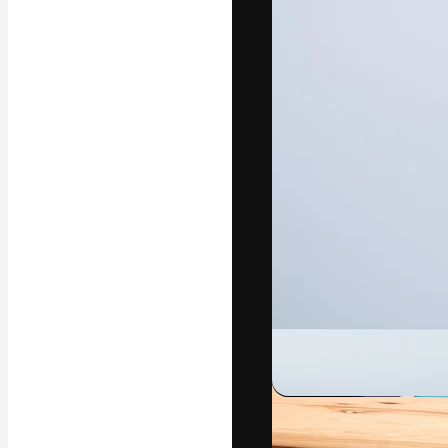
Yazı tipleri
En iyi işlerini 
Kreatif ekipler,
stüdyolar genel
abone.
Türkçe
Copyright © 2010