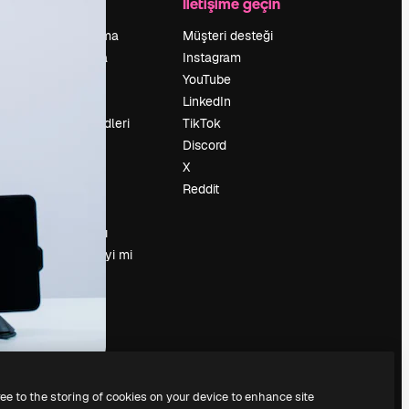
Şirket
İletişime geçin
Fiyatlandırma
Müşteri desteği
Hakkımızda
Instagram
Reviews
YouTube
Kariyer
LinkedIn
Arama trendleri
TikTok
Blog
Discord
Olaylar
X
Slidesgo
Reddit
İçerik satışı
Basın odası
Magnific.ai’yi mi
arıyorsun?
ree to the storing of cookies on your device to enhance site