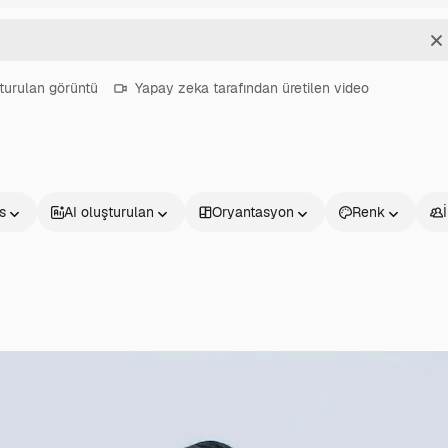
T
turulan görüntü
Yapay zeka tarafından üretilen video
s
AI oluşturulan
Oryantasyon
Renk