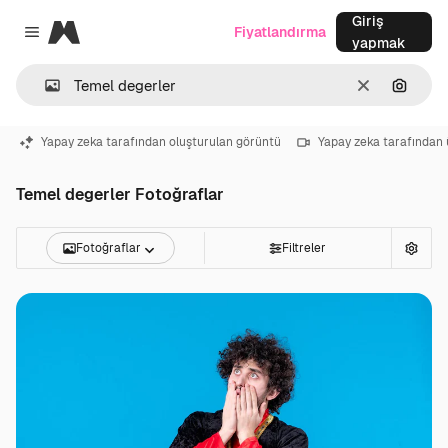
Giriş
Magnific
Fiyatlandırma
Close menu
yapmak
Temizlemek
Görünt
Yapay zeka tarafından oluşturulan görüntü
Yapay zeka tarafından 
Temel degerler Fotoğraflar
Fotoğraflar
Filtreler