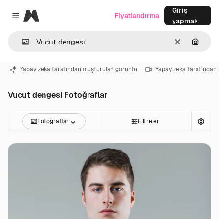
Giriş
Magnific
Fiyatlandırma
Close menu
yapmak
Temizlemek
Görünt
Yapay zeka tarafından oluşturulan görüntü
Yapay zeka tarafından 
Vucut dengesi Fotoğraflar
Fotoğraflar
Filtreler