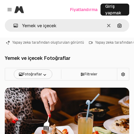
Giriş
Magnific
Fiyatlandırma
Close menu
yapmak
Temizlemek
Görünt
Yapay zeka tarafından oluşturulan görüntü
Yapay zeka tarafından 
Yemek ve içecek Fotoğraflar
Fotoğraflar
Filtreler