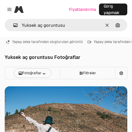
Giriş
Magnific
Fiyatlandırma
Close menu
yapmak
Temizlemek
Görünt
Yapay zeka tarafından oluşturulan görüntü
Yapay zeka tarafından 
Yuksek aç goruntusu Fotoğraflar
Fotoğraflar
Filtreler