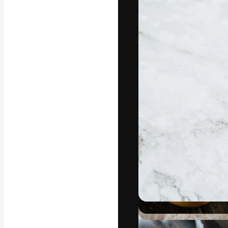
Yazı tipleri
En iyi işlerini 
Kreatif ekipler,
stüdyolar genel
abone.
Türkçe
Copyright © 2010