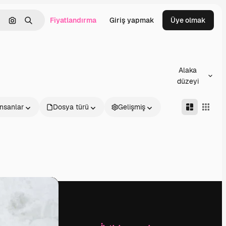
Fiyatlandırma
Giriş yapmak
Üye olmak
emizlemek
Görüntüyle ara
Aramak
Alaka
düzeyi
İnsanlar
Dosya türü
Gelişmiş