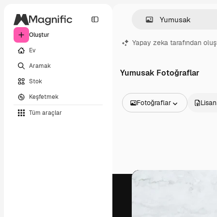
Oluştur
Yapay zeka tarafından oluş
Ev
Aramak
Yumusak Fotoğraflar
Stok
Keşfetmek
Fotoğraflar
Lisan
Tüm araçlar
Tüm Görseller
Vektörler
İllüstrasyonlar
Fotoğraflar
PSD
Şablonlar
Maketler
Videolar
Video çekimleri
Hareketli grafikler
Video şablonları
Simgeler
3D Modeller