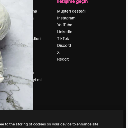
Şirket
İletişime geçin
Fiyatlandırma
Müşteri desteği
Hakkımızda
Instagram
Reviews
YouTube
Kariyer
LinkedIn
Arama trendleri
TikTok
Blog
Discord
Olaylar
X
Slidesgo
Reddit
İçerik satışı
Basın odası
Magnific.ai’yi mi
arıyorsun?
ree to the storing of cookies on your device to enhance site