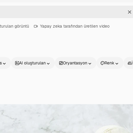
T
turulan görüntü
Yapay zeka tarafından üretilen video
s
AI oluşturulan
Oryantasyon
Renk