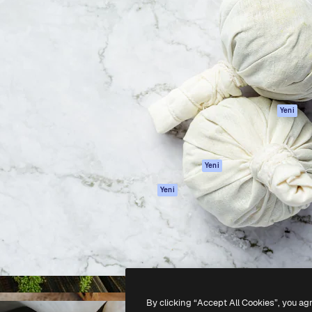
Ürünler
Başlayın
yöneteceğin yaratıcı platform.
Spaces
Academy
 işletmeler, ajanslar ve
AI Asistanı
Dokümantasyon
inde 1 milyondan fazla
AI Görüntü
Destek
Oluşturucu
Kullanım Şartları
AI video
Gizlilik Politikası
oluşturucu
Orijinaller
Yeni
AI ses oluşturucu
Çerez politikası
Stok içerik
Güven merkezi
Claude/ChatGPT
Satış ortakları
Yeni
için MCP
Kurumsal
Ajanlar
Yeni
API
Mobil Uygulama
Tüm Magnific
araçları
-
2026
Freepik Company S.L.U.
Her hakkı saklıdır
.
By clicking “Accept All Cookies”, you ag