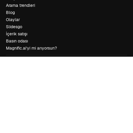
Arama trendleri
Blog
Olaylar
Slidesgo
İçerik satışı
Basın odası
Magnific.ai’yi mi arıyorsun?
İletişime geçin
Müşteri desteği
Instagram
YouTube
LinkedIn
TikTok
Discord
X
Reddit