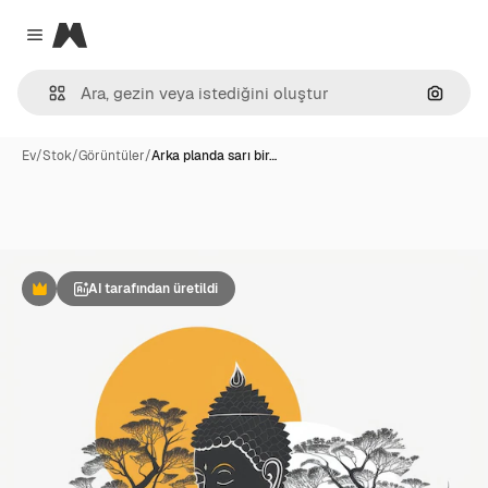
Magnific
Close menu
Görünt
Ev
/
Stok
/
Görüntüler
/
Arka planda sarı bir…
AI tarafından üretildi
Premium