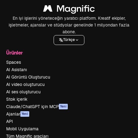
En iyi işlerini yöneteceğin yaratıcı platform. Kreatif ekipler,
işletmeler, ajanslar ve stüdyolar genelinde 1 milyondan fazla
abone.
Türkçe
Ürünler
Spaces
AI Asistanı
AI Görüntü Oluşturucu
AI video oluşturucu
AI ses oluşturucu
Stok içerik
Claude/ChatGPT için MCP
Yeni
Ajanlar
Yeni
API
Mobil Uygulama
Tüm Magnific araçları