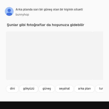
Arka planda sarı bir güneş olan bir kişinin silueti
bunnyhop
Şunlar gibi fotoğraflar da hoşunuza gidebilir
dini
gökyüzü
güneş
seyahat
arka plan
turunc