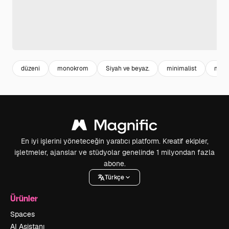
düzeni
monokrom
Siyah ve beyaz.
minimalist
mode
En iyi işlerini yöneteceğin yaratıcı platform. Kreatif ekipler,
işletmeler, ajanslar ve stüdyolar genelinde 1 milyondan fazla
abone.
Türkçe
Ürünler
Spaces
AI Asistanı