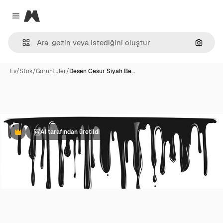
Magnific
Close menu
Görünt
Ev
/
Stok
/
Görüntüler
/
Desen Cesur Siyah Be…
AI tarafından üretildi
Premium