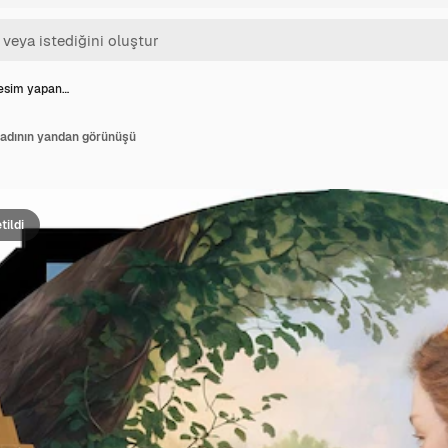
resim yapan…
kadının yandan görünüşü
tildi