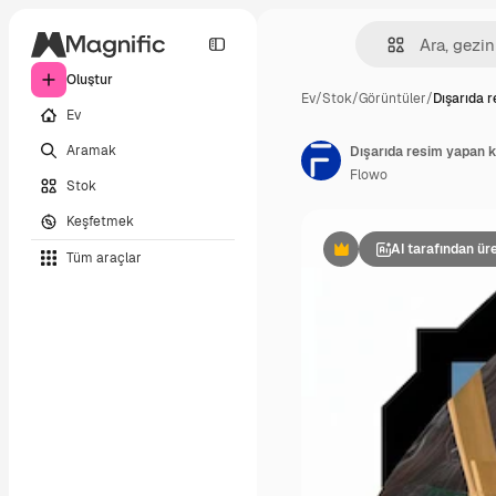
Oluştur
Ev
/
Stok
/
Görüntüler
/
Dışarıda 
Ev
Aramak
Dışarıda resim yapan 
Flowo
Stok
Keşfetmek
AI tarafından üre
Tüm araçlar
Premium