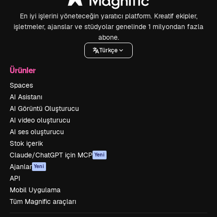
En iyi işlerini yöneteceğin yaratıcı platform. Kreatif ekipler,
işletmeler, ajanslar ve stüdyolar genelinde 1 milyondan fazla
abone.
Türkçe
Ürünler
Spaces
AI Asistanı
AI Görüntü Oluşturucu
AI video oluşturucu
AI ses oluşturucu
Stok içerik
Claude/ChatGPT için MCP
Yeni
Ajanlar
Yeni
API
Mobil Uygulama
Tüm Magnific araçları