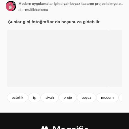
Modern uygulamalar için siyah beyaz tasarım projesi simgeleri koleksiyonu
starmultikharisma
Şunlar gibi fotoğraflar da hoşunuza gidebilir
estetik
iş
siyah
proje
beyaz
modern
san