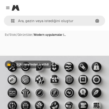
Magnific
Close menu
Görünt
Ev
/
Stok
/
Görüntüler
/
Modern uygulamalar i…
AI tarafından üretildi
Premium