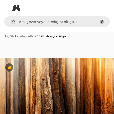
Magnific
Close menu
Görünt
Ev
/
Stok
/
Fotoğraflar
/
3D illüstrasyon Ahşa…
Premium