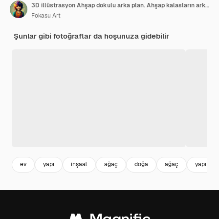
3D illüstrasyon Ahşap dokulu arka plan. Ahşap kalasların arka planı, ahşap yüzey dokulu arka plan.
Fokasu Art
Şunlar gibi fotoğraflar da hoşunuza gidebilir
ev
yapı
inşaat
ağaç
doğa
ağaç
yapı