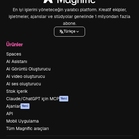
En iyi işlerini yöneteceğin yaratıcı platform. Kreatif ekipler,
işletmeler, ajanslar ve stüdyolar genelinde 1 milyondan fazla
abone.
Türkçe
Ürünler
Spaces
AI Asistanı
AI Görüntü Oluşturucu
AI video oluşturucu
AI ses oluşturucu
Stok içerik
Claude/ChatGPT için MCP
Yeni
Ajanlar
Yeni
API
Mobil Uygulama
Tüm Magnific araçları