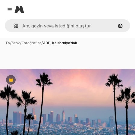
Magnific
Close menu
Görünt
Ev
/
Stok
/
Fotoğraflar
/
ABD, Kaliforniya'dak…
Premium