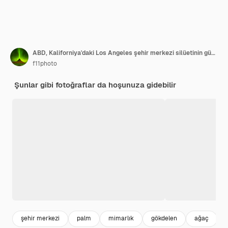
ABD, Kaliforniya'daki Los Angeles şehir merkezi silüetinin güzel gün batımı
f11photo
Şunlar gibi fotoğraflar da hoşunuza gidebilir
şehir merkezi
palm
mimarlık
gökdelen
ağaç