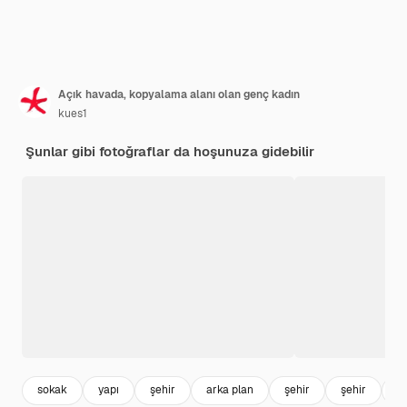
Açık havada, kopyalama alanı olan genç kadın
kues1
Şunlar gibi fotoğraflar da hoşunuza gidebilir
sokak
yapı
şehir
arka plan
şehir
şehir
b