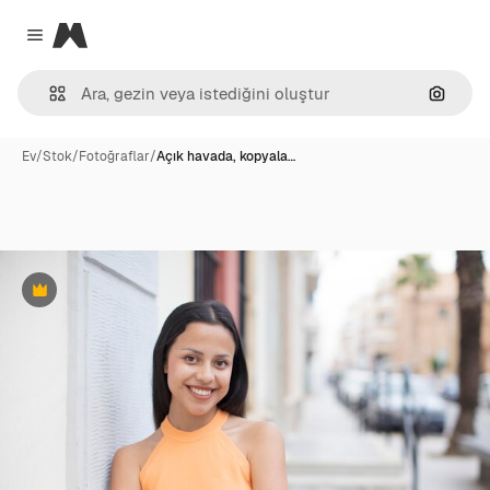
Magnific
Close menu
Görünt
Ev
/
Stok
/
Fotoğraflar
/
Açık havada, kopyala…
Premium