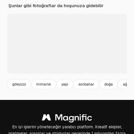
Şunlar gibi fotoğraflar da hoşunuza gidebilir
gökyüzü
mimarlık
yapı
sonbahar
doğa
ağaç
En iyi işlerini yöneteceğin yaratıcı platform. Kreatif ekipler,
işletmeler, ajanslar ve stüdyolar genelinde 1 milyondan fazla