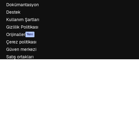
Dokümantasyon
Destek
Kullanım Şartları
Gizlilik Politikası
Orijinaller
Yeni
Çerez politikası
Güven merkezi
Satış ortakları
Kurumsal
Şirket
Fiyatlandırma
Hakkımızda
Reviews
Kariyer
Arama trendleri
Blog
Olaylar