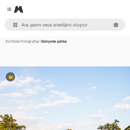
Magnific
Close menu
Görünt
Ev
/
Stok
/
Fotoğraflar
/
Bahçede patika
Premium