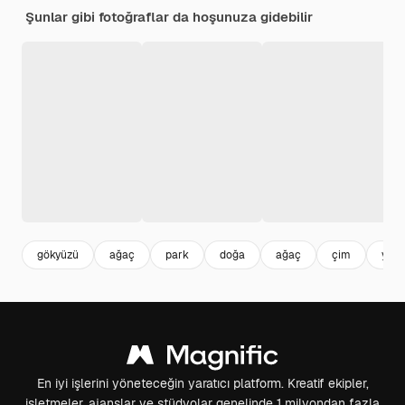
Şunlar gibi fotoğraflar da hoşunuza gidebilir
gökyüzü
ağaç
park
doğa
ağaç
çim
yeşil
En iyi işlerini yöneteceğin yaratıcı platform. Kreatif ekipler,
işletmeler, ajanslar ve stüdyolar genelinde 1 milyondan fazla