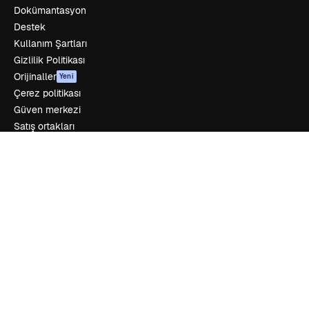
Dokümantasyon
Destek
Kullanım Şartları
Gizlilik Politikası
Orijinaller
Yeni
Çerez politikası
Güven merkezi
Satış ortakları
Kurumsal
Şirket
Fiyatlandırma
Hakkımızda
Reviews
Kariyer
Arama trendleri
Blog
Olaylar