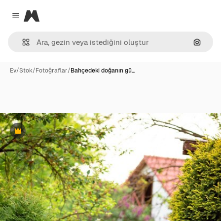
Magnific
Close menu
Görünt
Ev
/
Stok
/
Fotoğraflar
/
Bahçedeki doğanın gü…
Premium