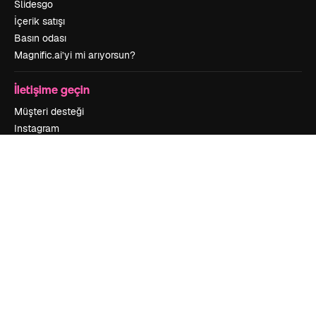
Slidesgo
İçerik satışı
Basın odası
Magnific.ai’yi mi arıyorsun?
İletişime geçin
Müşteri desteği
Instagram
YouTube
LinkedIn
TikTok
Discord
X
Reddit
Copyright © 2010-
2026
Freepik Company S.L.U.
Her hakkı saklıdır
.