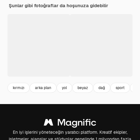
Şunlar gibi fotoğraflar da hoşunuza gidebilir
kırmızı
arka plan
yol
beyaz
dağ
sport
ge
En iyi işlerini yöneteceğin yaratıcı platform. Kreatif ekipler,
işletmeler, ajanslar ve stüdyolar genelinde 1 milyondan fazla