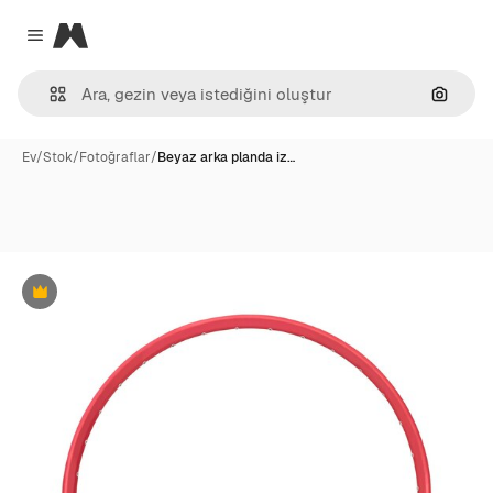
Magnific
Close menu
Görünt
Ev
/
Stok
/
Fotoğraflar
/
Beyaz arka planda iz…
Premium