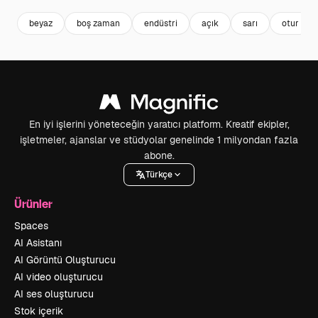
beyaz
boş zaman
endüstri
açık
sarı
otur
En iyi işlerini yöneteceğin yaratıcı platform. Kreatif ekipler,
işletmeler, ajanslar ve stüdyolar genelinde 1 milyondan fazla
abone.
Türkçe
Ürünler
Spaces
AI Asistanı
AI Görüntü Oluşturucu
AI video oluşturucu
AI ses oluşturucu
Stok içerik