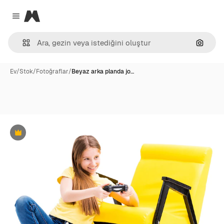
Magnific
Close menu
Görünt
Ev
/
Stok
/
Fotoğraflar
/
Beyaz arka planda jo…
Premium