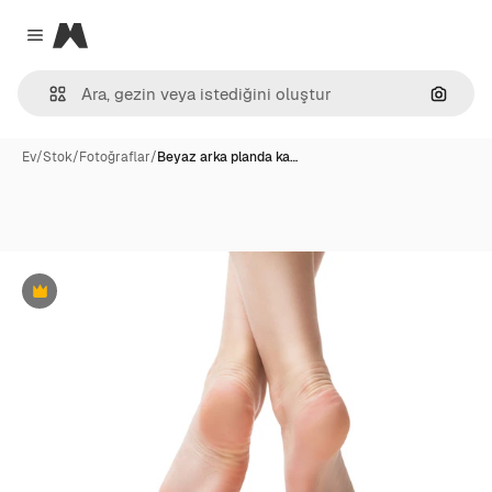
Magnific
Close menu
Görünt
Ev
/
Stok
/
Fotoğraflar
/
Beyaz arka planda ka…
Premium