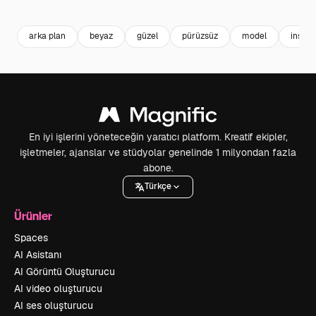
Premium
Premium
Premium
Premium
arka plan
beyaz
güzel
pürüzsüz
model
insan
En iyi işlerini yöneteceğin yaratıcı platform. Kreatif ekipler,
işletmeler, ajanslar ve stüdyolar genelinde 1 milyondan fazla
abone.
Türkçe
Ürünler
Spaces
AI Asistanı
AI Görüntü Oluşturucu
AI video oluşturucu
AI ses oluşturucu