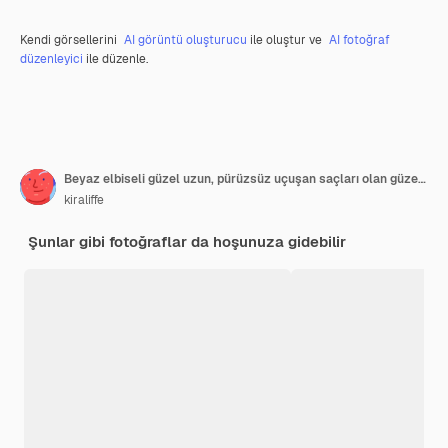
Kendi görsellerini
AI görüntü oluşturucu
ile oluştur ve
AI fotoğraf
düzenleyici
ile düzenle.
Beyaz elbiseli güzel uzun, pürüzsüz uçuşan saçları olan güzel kadın, renkli arka plan üzerinde
kiraliffe
Şunlar gibi fotoğraflar da hoşunuza gidebilir