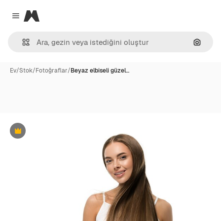
Magnific
Close menu
Görünt
Ev
/
Stok
/
Fotoğraflar
/
Beyaz elbiseli güzel…
Premium