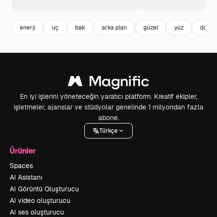
enerji
uç
bak
arka plan
güzel
yüz
doğal
En iyi işlerini yöneteceğin yaratıcı platform. Kreatif ekipler,
işletmeler, ajanslar ve stüdyolar genelinde 1 milyondan fazla
abone.
Türkçe
Ürünler
Spaces
AI Asistanı
AI Görüntü Oluşturucu
AI video oluşturucu
AI ses oluşturucu