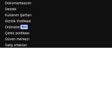
Dokümantasyon
Destek
Kullanım Şartları
Gizlilik Politikası
Orijinaller
Yeni
Çerez politikası
Güven merkezi
Satış ortakları
Kurumsal
Şirket
Fiyatlandırma
Hakkımızda
Reviews
Kariyer
Arama trendleri
Blog
Olaylar