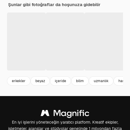
Şunlar gibi fotoğraflar da hoşunuza gidebilir
erkekler
beyaz
içeride
bilim
uzmanlık
hastan
En iyi işlerini yöneteceğin yaratıcı platform. Kreatif ekipler,
işletmeler, ajanslar ve stüdyolar genelinde 1 milyondan fazla