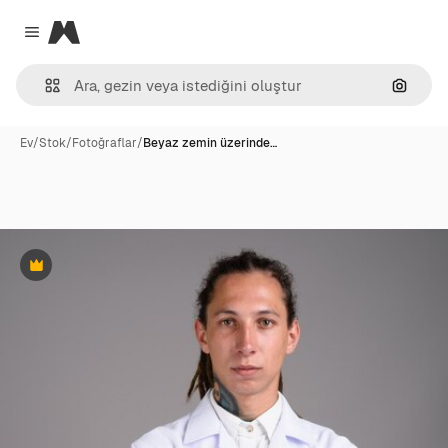
Magnific
Close menu
Görünt
Ev
/
Stok
/
Fotoğraflar
/
Beyaz zemin üzerinde…
Premium