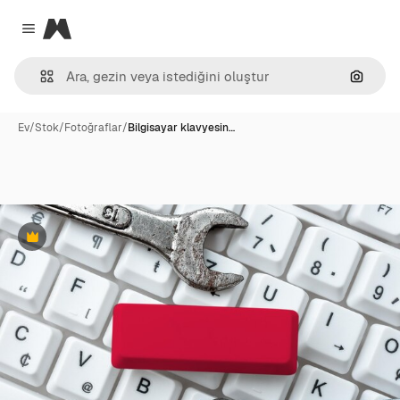
Magnific
Close menu
Görünt
Ev
/
Stok
/
Fotoğraflar
/
Bilgisayar klavyesin…
Premium