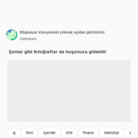
Bilgisayar klavyesinin yüksek açıdan görünümü
nialowwa
Şunlar gibi fotoğraflar da hoşunuza gidebilir
iş
font
içeride
ofis
finans
teknoloji
ekip