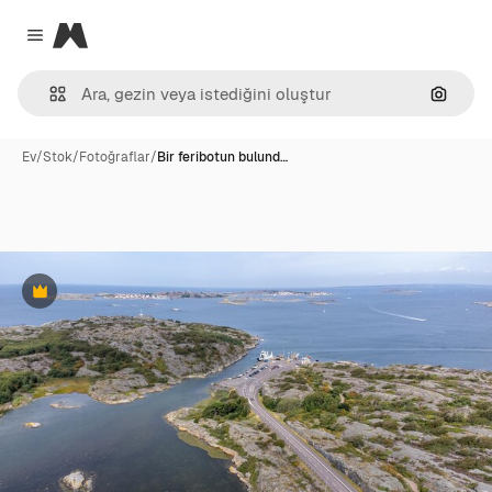
Magnific
Close menu
Görünt
Ev
/
Stok
/
Fotoğraflar
/
Bir feribotun bulund…
Premium