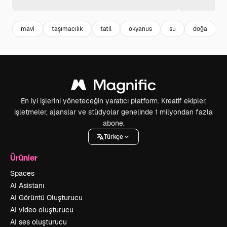
mavi
taşımacılık
tatil
okyanus
su
doğa
En iyi işlerini yöneteceğin yaratıcı platform. Kreatif ekipler,
işletmeler, ajanslar ve stüdyolar genelinde 1 milyondan fazla
abone.
Türkçe
Ürünler
Spaces
AI Asistanı
AI Görüntü Oluşturucu
AI video oluşturucu
AI ses oluşturucu