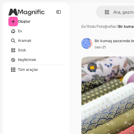
Oluştur
Ev
/
Stok
/
Fotoğraflar
/
Bir kuma
Ev
Aramak
ceo-21
Stok
Keşfetmek
Tüm araçlar
Premium