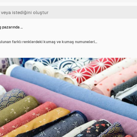
ş pazarında …
Bir kumaş pazarında bulunan farklı renklerdeki kumaş ve kumaş numunelerinin detaylı yakın çekim görünümü