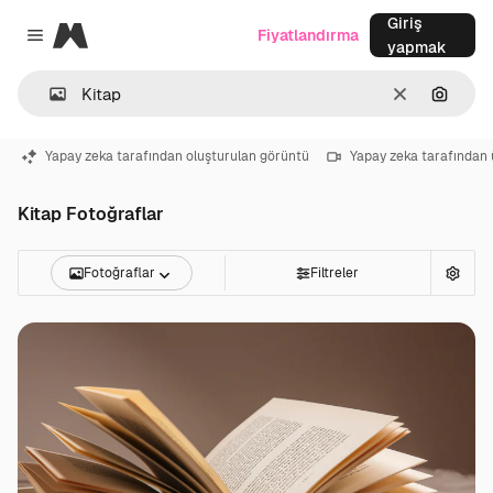
Giriş
Magnific
Fiyatlandırma
Close menu
yapmak
Temizlemek
Görünt
Yapay zeka tarafından oluşturulan görüntü
Yapay zeka tarafından 
Kitap Fotoğraflar
Fotoğraflar
Filtreler